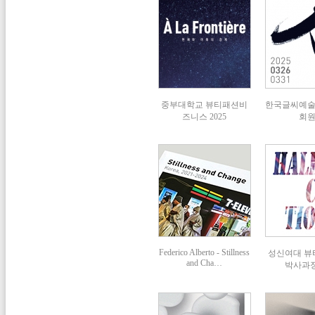
중부대학교 뷰티패션비
한국글씨예
즈니스 2025
회
Federico Alberto - Stillness
성신여대 
and Cha…
박사과정 