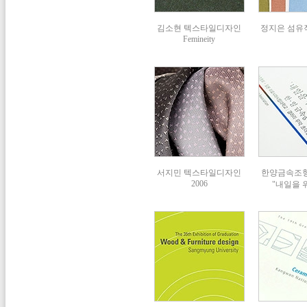
김소현 텍스타일디자인
정지은 섬유작
Femineity
서지민 텍스타일디자인
한양금속조형회
2006
"내일을