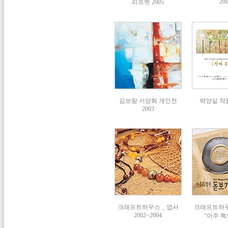
20
리프렛 2005
김보람 서양화 개인전
박양실 작품
2003
크래프트하우스 _ 엽서
크래프트하
2002~2004
"아주 특