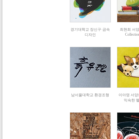
경기대학교 장신구·금속
최현희 서
Collectio
디자인
남서울대학교 환경조형
이아영 서양화
익숙한 