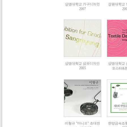
상명대학교 가구디자인
강원대학교
2007
20
상명대학교 섬유디자인
상명대학교
2005
포스터&
이형규 "마니프" 초대전
한양금속조