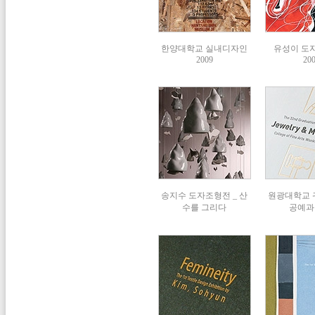
한양대학교 실내디자인
유성이 도자
2009
20
송지수 도자조형전 _ 산
원광대학교
수를 그리다
공예과 