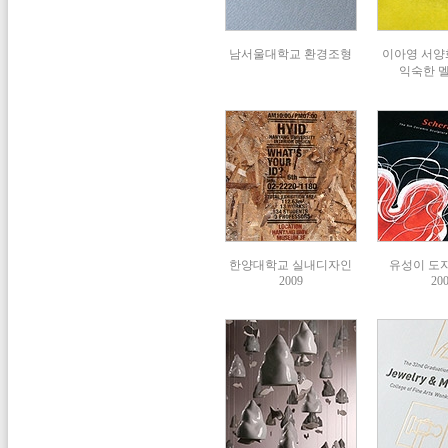
남서울대학교 환경조형
이아영 서양화
익숙한 
한양대학교 실내디자인
유성이 도자
2009
20