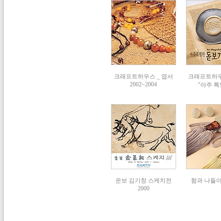
크래프트하우스 _ 엽서
크래프트하
2002~2004
"아주 특
운보 김기창 스케치전
함과 나들이展
2000