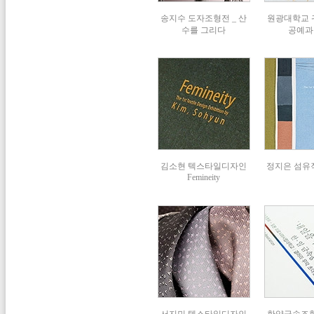
송지수 도자조형전 _ 산
원광대학교
수를 그리다
공예과 
김소현 텍스타일디자인
정지은 섬유작
Femineity