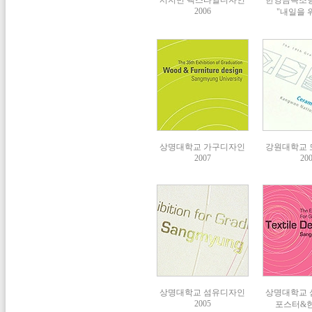
서지민 텍스타일디자인
한양금속조형회
2006
"내일을
상명대학교 가구디자인
강원대학교
2007
20
상명대학교 섬유디자인
상명대학교
2005
포스터&