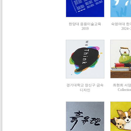
한양대 응용미술교육
숙명여대 한
2019
2024~
경기대학교 장신구·금속
최현희 서
Collectio
디자인