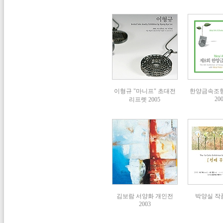
이형규 "마니프" 초대전
한양금속조
20
리프렛 2005
김보람 서양화 개인전
박양실 작품
2003