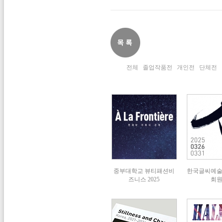
전체
졸업작품전
개인전
단체전
중부대학교 뷰티패션비
한국글씨예
즈니스 2025
회