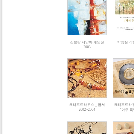
김보람 서양화 개인전
박양실 작품
2003
크래프트하우스 _ 엽서
크래프트하
2002~2004
"아주 특