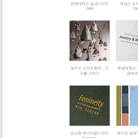
한양대학교 실내디자인
유성이 도자
2009
20
송지수 도자조형전 _ 산
원광대학교
수를 그리다
공예과 
김소현 텍스타일디자인
정지은 섬유작