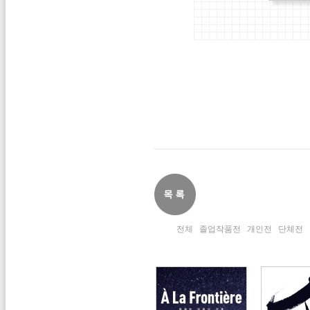
전체
졸업작품전
개인전
단체전