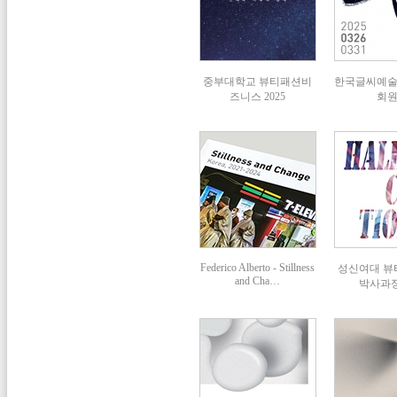
중부대학교 뷰티패션비
한국글씨예
즈니스 2025
회
Federico Alberto - Stillness
성신여대 
and Cha…
박사과정 