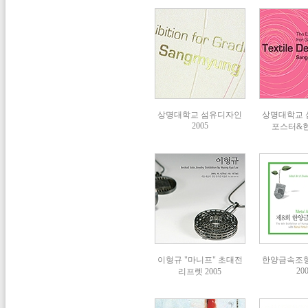
상명대학교 섬유디자인
상명대학교
2005
포스터&
이형규 "마니프" 초대전
한양금속조
20
리프렛 2005