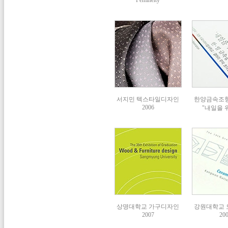
Femineity
서지민 텍스타일디자인
한양금속조형회
2006
"내일을
상명대학교 가구디자인
강원대학교
2007
20