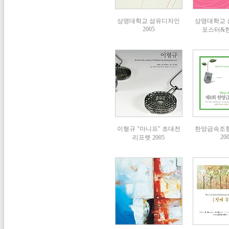
상명대학교 섬유디자인
상명대학교
2005
포스터&
이형규 "마니프" 초대전
한양금속조
20
리프렛 2005