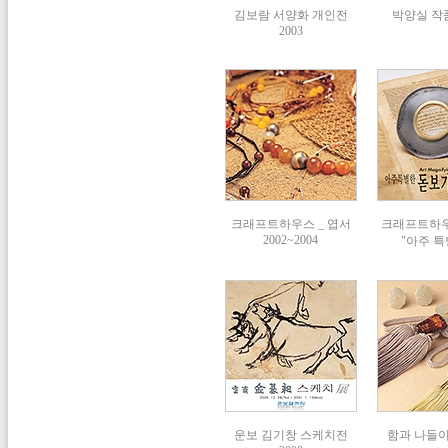
김보람 서양화 개인전
박양실 작품
2003
크래프트하우스 _ 엽서
크래프트하
2002~2004
"아주 특
운보 김기창 스케치전
함과 나들이展