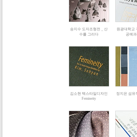
송지수 도자조형전 _ 산
원광대학교
수를 그리다
공예과 
김소현 텍스타일디자인
정지은 섬유작
Femineity