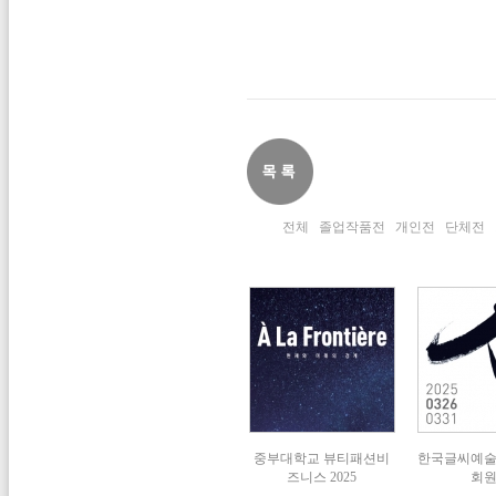
전체
졸업작품전
개인전
단체전
중부대학교 뷰티패션비
한국글씨예
즈니스 2025
회