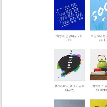
한양대 응용미술교육
숙명여대 한
2019
2024~
경기대학교 장신구·금속
최현희 서
Collectio
디자인